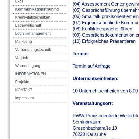
Excel
(04) Assessement Center gewin
Kommunikationstraining
(05) Gesprächsführung überneh
(06) Smalltalk praxisorientiert ei
Kreativitätstechniken
(07) Ergebnisorientierte Kommuni
Lagerwirtschaft
(08) Konfliktgespräche führen
Logistikmanagement
(09) Gesprächsdokumentation er
(10) Erfolgreiches Präsentieren
Marketing
Verhandlungstechnik
Termin:
Vertrieb
Termin auf Anfrage
Wareneingang
INFORMATIONEN
Unterrichtseinheiten:
Projekte
KONTAKT
10 Unterrichtseinheiten von 8.00
Impressum
Veranstaltungsort:
PWW
Praxisorientierte Weiterbi
Seminarraum:
Greschbachstraße 19
76229 Karlsruhe