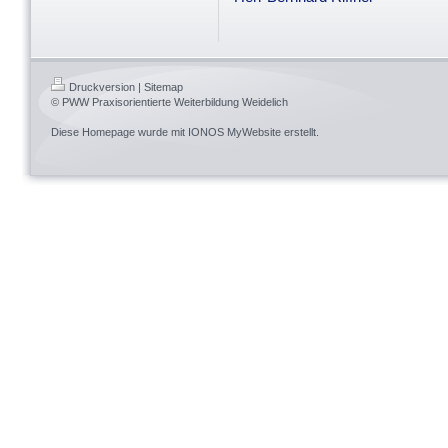
Druckversion
|
Sitemap
© PWW Praxisorientierte Weiterbildung Weidelich
Diese Homepage wurde mit
IONOS MyWebsite
erstellt.