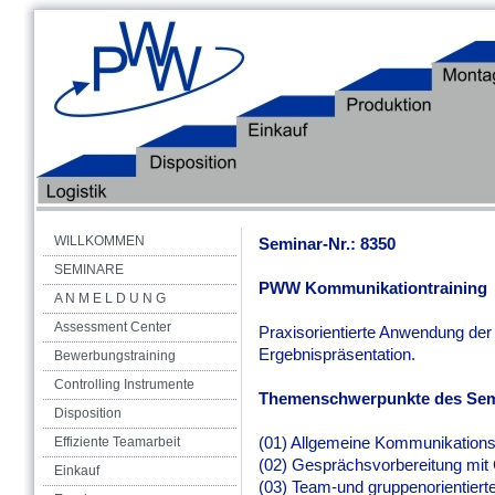
WILLKOMMEN
Seminar-Nr.: 8350
SEMINARE
PWW Kommunikationtraining
A N M E L D U N G
Assessment Center
Praxisorientierte Anwendung de
Ergebnispräsentation.
Bewerbungstraining
Controlling Instrumente
Themenschwerpunkte des Sem
Disposition
(01) Allgemeine Kommunikations
Effiziente Teamarbeit
(02) Gesprächsvorbereitung mit 
Einkauf
(03) Team-und gruppenorientiert