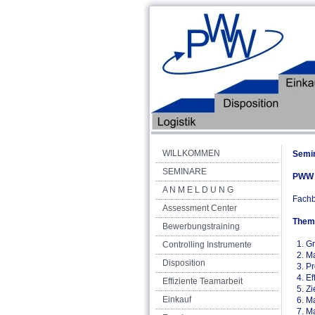
WILLKOMMEN
Semin
SEMINARE
PWW 
A N M E L D U N G
Fachbe
Assessment Center
Them
Bewerbungstraining
1. Gr
Controlling Instrumente
2. Ma
Disposition
3. Pr
4. Ef
Effiziente Teamarbeit
5. Zi
Einkauf
6. Ma
7. Ma