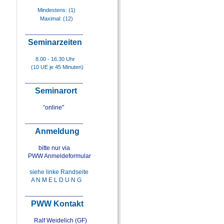
Mindestens: (1)
Maximal: (12)
-----------------------------
Seminarzeiten
8.00 - 16.30 Uhr
(10 UE je 45 Minuten)
-----------------------------
Seminar
ort
"
online"
-----------------------------
Anmeldung
bitte nur via
PWW Anmeldeformular
siehe linke Randseite
A N M E L D U N G
-----------------------------
PWW Kontakt
Ralf Weidelich (GF)