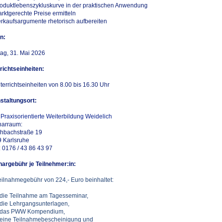
oduktlebenszykluskurve in der praktischen Anwendung
rktgerechte Preise ermitteln
erkaufsargumente rhetorisch aufbereiten
n:
ag, 31. Mai 2026
richtseinheiten:
terrichtseinheiten von 8.00 bis 16.30 Uhr
staltungsort:
Praxisorientierte Weiterbildung Weidelich
narraum:
hbachstraße 19
 Karlsruhe
: 0176 / 43 86 43 97
argebühr je T
eilnehmer
:
in:
eilnahmegebühr von 224,- Euro beinhaltet:
e Teilnahme am Tagesseminar,
e Lehrgangsunterlagen,
s PWW Kompendium,
ne Teilnahmebescheinigung und