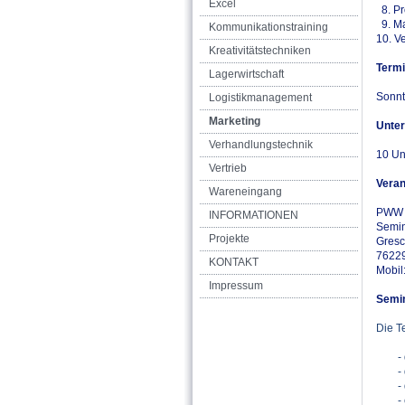
Excel
8. Pr
9. Ma
Kommunikationstraining
10. V
Kreativitätstechniken
Termi
Lagerwirtschaft
Sonnt
Logistikmanagement
Marketing
Unter
Verhandlungstechnik
10 Un
Vertrieb
Veran
Wareneingang
PWW
INFORMATIONEN
Semi
Projekte
Gresc
76229
KONTAKT
Mobil
Impressum
Semin
Die T
- di
- di
- da
- ei